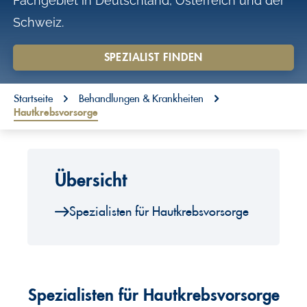
Fachgebiet in Deutschland, Österreich und der
o
Schweiz.
n
t
SPEZIALIST FINDEN
e
You are here:
n
Startseite
Behandlungen & Krankheiten
Hautkrebsvorsorge
t
Übersicht
Spezialisten für Hautkrebsvorsorge
Spezialisten für Hautkrebsvorsorge