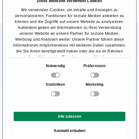
Diese Webseite verwendet Cookies
Wir verwenden Cookies, um Inhalte und Anzeigen zu
personalisieren, Funktionen für soziale Medien anbieten zu
können und die Zugriffe auf unsere Website zu analysieren.
Außerdem geben wir Informationen zu Ihrer Verwendung
unserer Website an unsere Partner für soziale Medien,
Informationen zum Bereich
Werbung und Analysen weiter. Unsere Partner führen diese
Hautkrebsvorsorge
Informationen möglicherweise mit weiteren Daten zusammen,
die Sie ihnen bereitgestellt haben oder die sie im Rahmen
Ihrer Nutzung der Dienste gesammelt haben.
Wer einen Arzt benötigt, möchte für sich die
E
Notwendig
Präferenzen
beste medizinische Versorgung. Darum fragt
i
sich der Patient, wo finde ich die beste Klinik
n
Statistiken
Marketing
w
für mich? Da diese Frage objektiv nicht zu
i
beantworten ist und ein seriöser Arzt nie
l
behaupten würde, dass er der beste Arzt ist,
l
Alle zulassen
i
kann man sich nur auf die Erfahrung eines
g
Arztes verlassen.
Auswahl erlauben
u