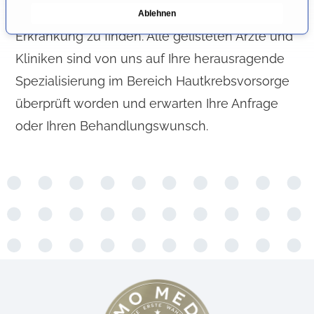
n
Wir helfen Ihnen einen Experten für Ihre
Ablehnen
g
Erkrankung zu finden. Alle gelisteten Ärzte und
s
a
Kliniken sind von uns auf Ihre herausragende
u
Spezialisierung im Bereich Hautkrebsvorsorge
s
überprüft worden und erwarten Ihre Anfrage
w
a
oder Ihren Behandlungswunsch.
h
l