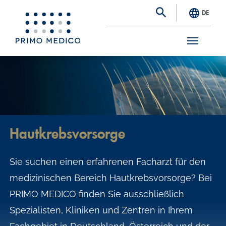
DE
S
k
i
p
t
Hautkrebsvorsorge
o
m
Sie suchen einen erfahrenen Facharzt für den
a
medizinischen Bereich Hautkrebsvorsorge? Bei
i
PRIMO MEDICO finden Sie ausschließlich
n
Spezialisten, Kliniken und Zentren in Ihrem
c