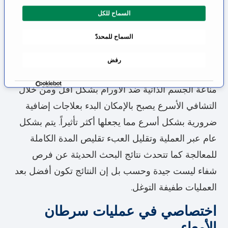
ا
السماح للكل
ل
أسرع للعمل، وفقدان الدم بشكل أقل وبالتالي تبعات
م
أقل ناتجة عن ذلك والعودة السريعة على الأقدام
السماح للمحددّ
و
وبالتالي تقليص فترة المعالجة في المستشفى.
ا
رفض
ف
تمتلك تقنية الجراحة المحافظة ميزة أخرى: العملية تعيق
ق
ة
مناعة الجسم الذاتية ضد الأورام بشكل أقل ومن خلال
التشافي الأسرع يصبح بالإمكان البدء بعلاجات إضافية
ضرورية بشكل أسرع مما يجعلها أكثر تأثيراً. يتم بشكل
عام عبر العملية وتقليل العبء تقليص المدة الكاملة
للمعالجة كما تتحدث نتائج البحث الحديثة عن فرص
شفاء ليست جيدة وحسب بل إن النتائج تكون أفضل بعد
العمليات طفيفة التوغل.
اختصاصي في عمليات سرطان
الأمعاء