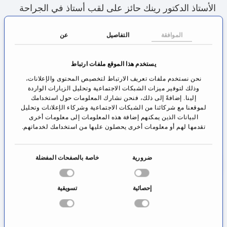
الأستاذ الدكتور رينك حائز على لقب أستاذ في الجراحة
طفيفة التوغل في طب الأورام في كلية الطب التابعة
الموافقة
التفاصيل
عن
لجامعة دوزبورغ-إيسن. يهتم الأستاذ بجانب عمليات
أورام جهاز المعدة والأمعاء بأورام المريء والكبد
يستخدم هذا الموقع ملفات ارتباط
والبنكرياس أيضاً بالإضافة إلى تعامله مع استقرار الورم
نحن نستخدم ملفات تعريف الارتباط لتخصيص المحتوى والإعلانات،
في صفاق البطن (سرطان الصفاق). هنا يمكن بشكل
وذلك لتوفير ميزات الشبكات الاجتماعية وتحليل الزيارات الواردة
إلينا. إضافةً إلى ذلك، فنحن نشارك المعلومات حول استخدامك
جزئي الاستعانة بوسائل جراحية طفيفة التوغل أيضاً حتى
لموقعنا مع شركائنا من الشبكات الاجتماعية وشركاء الإعلانات وتحليل
البيانات الذين يمكنهم إضافة هذه المعلومات إلى معلومات أخرى
في التدخلات المعقدة متعددة الاختصاص.
تقدمها لهم أو معلومات أخرى يحصلون عليها من استخدامك لخدماتهم.
هناك مزايا مختلفة للجراحة طفيفة التوغل، سواء من
ا
ضرورية
خاصة بالصفحات المفضلة
جانب تحسين فرص الشفاء أو من ناحية العبء
خ
المحسوس من المريض بشكل شخصي عبر العملية.
ت
إحصائية
تسويقية
ي
تعتبر النتيجة الأفضل تجميليا عبر ندبات صغيرة لا يمكن
ا
رؤيتها بعد العملية في الغالب شيئاً ثانوياً. الأهم من ذلك
ر
هو التعافي الأسرع عبر ألم أقل وعودة الأمعاء بشكل