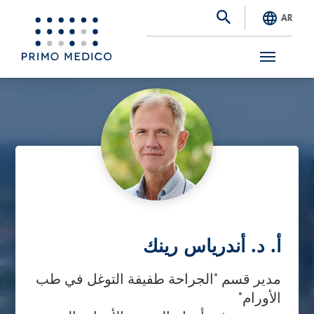
AR
S
k
i
p
t
o
m
a
أ. د. أندرياس رينك
i
مدير قسم "الجراحة طفيفة التوغل في طب
n
الأورام"
c