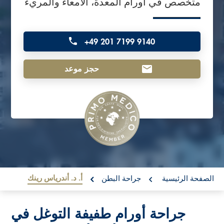
متخصص في أورام المعدة، الأمعاء والمريء
o
n
t
+49 201 7199 9140
e
حجز موعد
n
t
re:
أ. د. أندرياس رينك
الصفحة الرئيسية
جراحة البطن
جراحة أورام طفيفة التوغل في