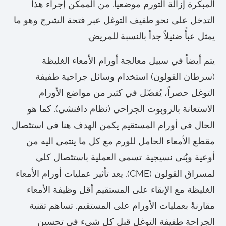
المبكرة إزالة التورم موضعياً. من الممكن إجراء هذا
التدخل على نحو طفيف التوغل عبر فتحة الشرج وهو ما
يمثل عبأً ضئيلاً جداً بالنسبة للمريض.
يتم أيضاً في سبيل معالجة أورام الأمعاء الغليظة
(سرطان القولون) استخدام وسائل جراحية طفيفة
التوغل حصراً، يُفضّل في كثير من مواضع الأورام
الاستعانة بالروبوت الجراحي (نظام دافنشي). كما هو
الحال في أورام المستقيم يكمن الهدف هنا في استئصال
مقطع الأمعاء الحامل للورم مع كل ما ينتمي اليه من
أوعية وبُنى نسيجية. تسمى العملية باستئصال كلي
لمسراق القولون (CME). يعد تأثير عمليات أورام الأمعاء
الغليظة مع الإبقاء على المستقيم أقل وظيفة الأمعاء
مقارنةً بعمليات الأورام على المستقيم. تساهم تقنية
الجراحة طفيفة التوغل قبل كل شيء في تحسين