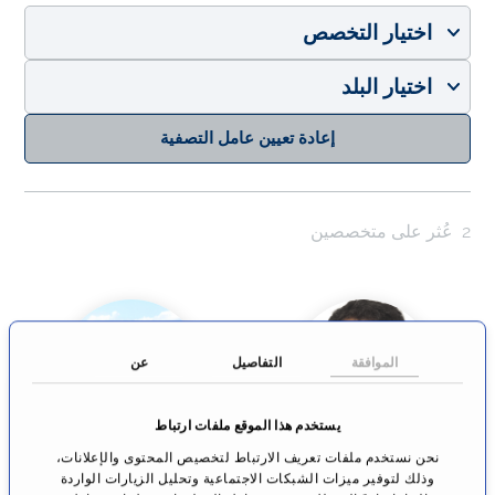
اختيار التخصص
اختيار البلد
إعادة تعيين عامل التصفية
2
عُثر على متخصصين
الموافقة
التفاصيل
عن
يستخدم هذا الموقع ملفات ارتباط
نحن نستخدم ملفات تعريف الارتباط لتخصيص المحتوى والإعلانات،
البروفيسور الدكتور
مشفى بيوميد
وذلك لتوفير ميزات الشبكات الاجتماعية وتحليل الزيارات الواردة
الطبيب سامر عز
"BioMed" في باد