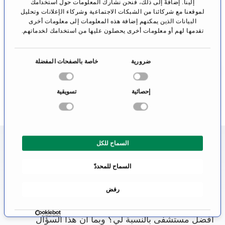
إلينا. إضافةً إلى ذلك، فنحن نشارك المعلومات حول استخدامك
الدين
بيرغزابيرن
لموقعنا مع شركائنا من الشبكات الاجتماعية وشركاء الإعلانات وتحليل
البيانات الذين يمكنهم إضافة هذه المعلومات إلى معلومات أخرى
الطب النووي
طب الأورام
تقدمها لهم أو معلومات أخرى يحصلون عليها من استخدامك لخدماتهم.
هومبورغ
باد بيرغزابيرن
الانتقال إلى
الانتقال إلى
ا
ضرورية
خاصة بالصفحات المفضلة
الملف الشخصي
الملف الشخصي
خ
ت
إحصائية
تسويقية
ي
ا
ر
ا
السماح للكل
ل
معلومات عن تخصص قصور الغدة
م
الدرقية
السماح للمحددّ
و
ا
من يحتاج طبيب، سيرغب في الحصول على أفضل
رفض
ف
رعاية طبية. ولذلك، فإن المريض يسأل نفسه: أين أجد
ق
ة
أفضل مستشفى بالنسبة لي؟ وبما أن هذا السؤال