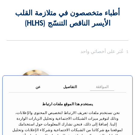
أطباء متخصصون في متلازمة القلب
الأيسر الناقص التنسّج (HLHS)
1
عُثر على أخصائي واحد
الموافقة
التفاصيل
عن
يستخدم هذا الموقع ملفات ارتباط
نحن نستخدم ملفات تعريف الارتباط لتخصيص المحتوى والإعلانات،
د. ميشائيل شايد
وذلك لتوفير ميزات الشبكات الاجتماعية وتحليل الزيارات الواردة
جراحة القلب للأطفال
إلينا. إضافةً إلى ذلك، فنحن نشارك المعلومات حول استخدامك
لموقعنا مع شركائنا من الشبكات الاجتماعية وشركاء الإعلانات وتحليل
ديزبورغ