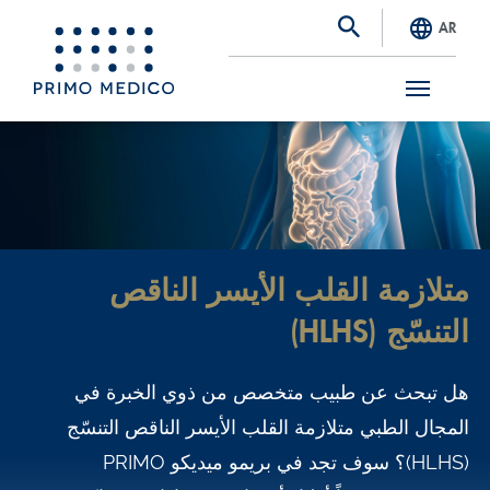
AR
S
k
i
p
t
متلازمة القلب الأيسر الناقص
o
التنسّج (HLHS)
m
a
هل تبحث عن طبيب متخصص من ذوي الخبرة في
i
المجال الطبي متلازمة القلب الأيسر الناقص التنسّج
n
(HLHS)؟ سوف تجد في بريمو ميديكو PRIMO
c