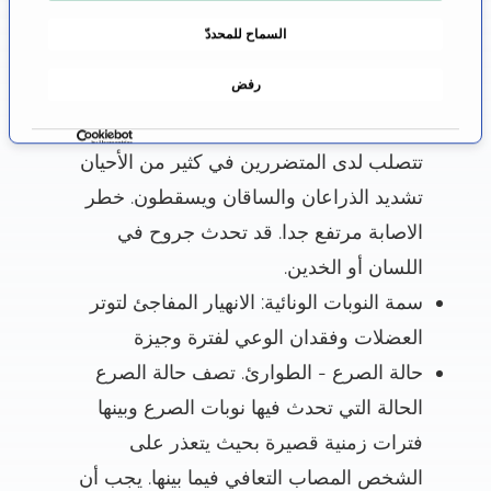
م
إلى ذلك ، هناك زيادة في تدفق اللعاب ، بحيث
السماح للمحددّ
و
يمكن أن يكون لدى المتضررين رغوة أمام
ا
رفض
الفم.
ف
ق
سمة النوبات التوترية: تشنجات العضلات.
ة
تتصلب لدى المتضررين في كثير من الأحيان
تشديد الذراعان والساقان ويسقطون. خطر
الاصابة مرتفع جدا. قد تحدث جروح في
اللسان أو الخدين.
سمة النوبات الونائية: الانهيار المفاجئ لتوتر
العضلات وفقدان الوعي لفترة وجيزة
حالة الصرع - الطوارئ. تصف حالة الصرع
الحالة التي تحدث فيها نوبات الصرع وبينها
فترات زمنية قصيرة بحيث يتعذر على
الشخص المصاب التعافي فيما بينها. يجب أن