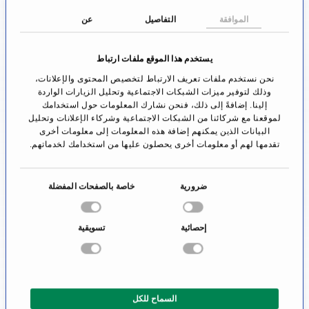
الموافقة
التفاصيل
عن
أعراض الصرع
مع النوبات البؤرية البسيطة ، عادة ما يكون هناك تشنج
يستخدم هذا الموقع ملفات ارتباط
عضلي يبقى المرء معه واعيًا. فقط مع نوبات أكثر تعقيدًا
نحن نستخدم ملفات تعريف الارتباط لتخصيص المحتوى والإعلانات،
وذلك لتوفير ميزات الشبكات الاجتماعية وتحليل الزيارات الواردة
يمكن أن يكون الوعي محدودًا أو معلقًا لفترة قصيرة.
إلينا. إضافةً إلى ذلك، فنحن نشارك المعلومات حول استخدامك
لموقعنا مع شركائنا من الشبكات الاجتماعية وشركاء الإعلانات وتحليل
البيانات الذين يمكنهم إضافة هذه المعلومات إلى معلومات أخرى
تنقسم النوبات المعممة إلى أشكال مختلفة:
تقدمها لهم أو معلومات أخرى يحصلون عليها من استخدامك لخدماتهم.
الغياب - اضطراب قصير في الوعي حيث
ا
ضرورية
خاصة بالصفحات المفضلة
يتجمد نشاط المريض فقط وبعد بضع ثوان
خ
يتصرف وكأن شيئا لم يحدث.
ت
إحصائية
تسويقية
سمة نوبات الرمع العضلي: تشنجات العضلات
ي
ا
المفاجئة ، وجيزة ، وعلى الجهتين
ر
سمة النوبات الرمعية: الوخز العضلي. يمكن
ا
ارتعاش الذراعين والساقين بعنف. بالإضافة
السماح للكل
ل