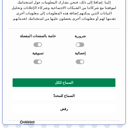
إلينا. إضافةً إلى ذلك، فنحن نشارك المعلومات حول استخدامك
لايمكن الإجابة عليه بموضوعية، كما أن الطبيب اللامع لن
لموقعنا مع شركائنا من الشبكات الاجتماعية وشركاء الإعلانات وتحليل
البيانات الذين يمكنهم إضافة هذه المعلومات إلى معلومات أخرى
يدعي أبداً أنه أفضل طبيب، لذلك فإنه من الأجدى للمرء
تقدمها لهم أو معلومات أخرى يحصلون عليها من استخدامك لخدماتهم.
أن يعتمد فقط على خبرة الطبيب.
ا
ضرورية
خاصة بالصفحات المفضلة
سوف نساعدك في العثور على طبيب خبير لمعالجة
خ
مرضك. إن جميع الأطباء والعيادات المدرجة من قبلنا قد
ت
إحصائية
تسويقية
ي
تم فحصها بدقة من ناحية تخصصها الطبي المتميز في
ا
مجال المثانة الاصطناعية وهم على أحر الإنتظار من أجل
ر
تلقي استفسارك
ا
السماح للكل
ل
م
السماح للمحددّ
و
ا
رفض
ف
ق
ة