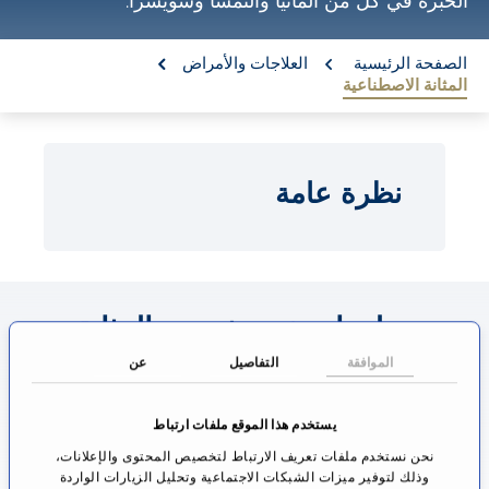
الخبرة في كل من ألمانيا والنمسا وسويسرا.
o
n
re:
الصفحة الرئيسية
العلاجات والأمراض
المثانة الاصطناعية
t
e
n
نظرة عامة
t
معلومات عن تخصص المثانة
الاصطناعية
الموافقة
التفاصيل
عن
من يحتاج طبيب، سيرغب في الحصول على أفضل
يستخدم هذا الموقع ملفات ارتباط
رعاية طبية. ولذلك، فإن المريض يسأل نفسه: أين أجد
نحن نستخدم ملفات تعريف الارتباط لتخصيص المحتوى والإعلانات،
وذلك لتوفير ميزات الشبكات الاجتماعية وتحليل الزيارات الواردة
أفضل مستشفى بالنسبة لي؟ وبما أن هذا السؤال