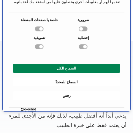
الانتقال إلى
تقدمها لهم أو معلومات أخرى يحصلون عليها من استخدامك لخدماتهم.
الملف الشخصي
ا
ضرورية
خاصة بالصفحات المفضلة
خ
ت
إحصائية
تسويقية
ي
ا
معلومات عن تخصص العلاج
ر
ا
الهرموني للخصوبة
السماح للكل
ل
م
من يحتاج طبيب، سيرغب في الحصول على أفضل
السماح للمحددّ
و
رعاية طبية. ولذلك، فإن المريض يسأل نفسه: أين أجد
ا
رفض
أفضل مستشفى بالنسبة لي؟ وبما أن هذا السؤال
ف
ق
لايمكن الإجابة عليه بموضوعية، كما أن الطبيب اللامع لن
ة
يدعي أبداً أنه أفضل طبيب، لذلك فإنه من الأجدى للمرء
أن يعتمد فقط على خبرة الطبيب.