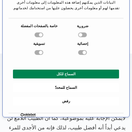
فرانكفورت
البيانات الذين يمكنهم إضافة هذه المعلومات إلى معلومات أخرى
تقدمها لهم أو معلومات أخرى يحصلون عليها من استخدامك لخدماتهم.
الانتقال إلى
الملف الشخصي
ا
ضرورية
خاصة بالصفحات المفضلة
خ
ت
إحصائية
تسويقية
ي
ا
ر
معلومات عن تخصص العلاج
ا
السماح للكل
بالموجات فوق الصوتية المركزة
ل
م
السماح للمحددّ
و
من يحتاج طبيب، سيرغب في الحصول على أفضل
ا
رعاية طبية. ولذلك، فإن المريض يسأل نفسه: أين أجد
رفض
ف
أفضل مستشفى بالنسبة لي؟ وبما أن هذا السؤال
ق
ة
لايمكن الإجابة عليه بموضوعية، كما أن الطبيب اللامع لن
يدعي أبداً أنه أفضل طبيب، لذلك فإنه من الأجدى للمرء