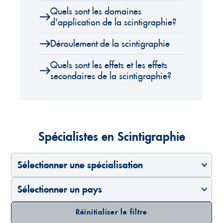
Quels sont les domaines
d'application de la scintigraphie?
Déroulement de la scintigraphie
Quels sont les effets et les effets
secondaires de la scintigraphie?
Spécialistes en Scintigraphie
Sélectionner une spécialisation
Sélectionner un pays
Réinitialiser le filtre