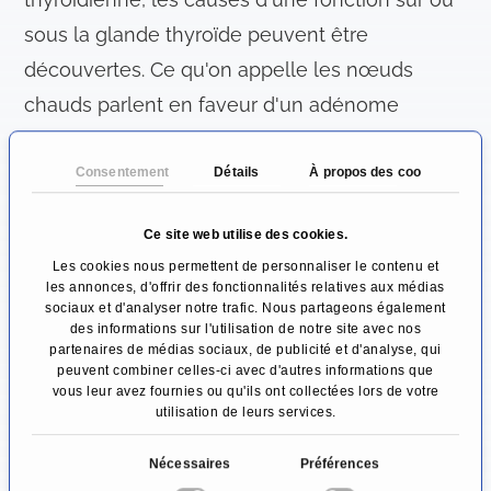
sous la glande thyroïde peuvent être
découvertes. Ce qu'on appelle les nœuds
chauds parlent en faveur d'un adénome
thyroïdien qui cause l'hyperactivité. Les
nodules froids peuvent parler au nom des
Consentement
Détails
À propos des cookies
kystes inoffensifs, mais parfois aussi au nom
Ce site web utilise des cookies.
des tumeurs malignes.
Les cookies nous permettent de personnaliser le contenu et
les annonces, d'offrir des fonctionnalités relatives aux médias
La scintigraphie du squelette est un élément
sociaux et d'analyser notre trafic. Nous partageons également
des informations sur l'utilisation de notre site avec nos
important dans la recherche de tumeurs
partenaires de médias sociaux, de publicité et d'analyse, qui
malignes dans l'os (métastases osseuses). Mais
peuvent combiner celles-ci avec d'autres informations que
vous leur avez fournies ou qu'ils ont collectées lors de votre
d'autres lésions osseuses peuvent également
utilisation de leurs services.
être détectées.
S
Nécessaires
Préférences
é
La scintigraphie rénale permet d'examiner