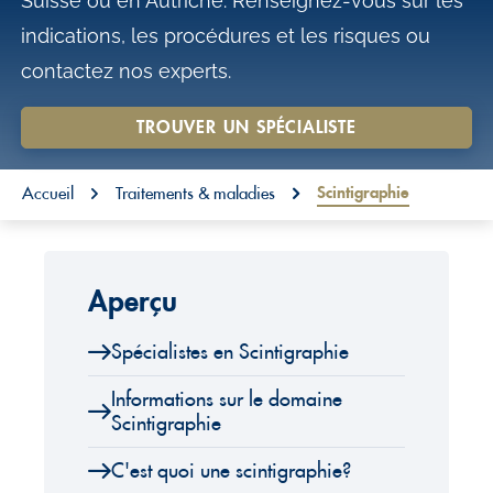
Suisse ou en Autriche. Renseignez-vous sur les
o
indications, les procédures et les risques ou
n
contactez nos experts.
t
e
TROUVER UN SPÉCIALISTE
n
You are here:
t
Scintigraphie
Accueil
Traitements & maladies
Aperçu
Spécialistes en Scintigraphie
Informations sur le domaine
Scintigraphie
C'est quoi une scintigraphie?