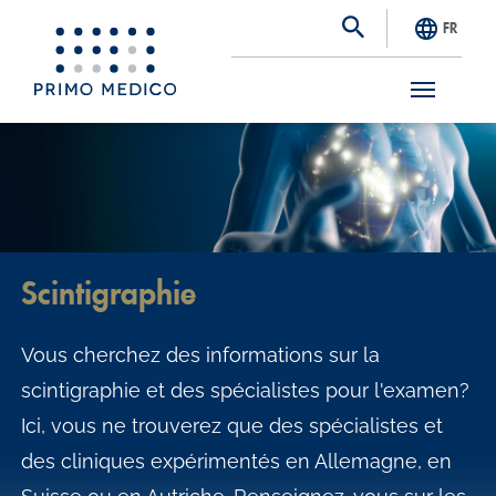
FR
S
k
i
p
t
Scintigraphie
o
m
Vous cherchez des informations sur la
a
scintigraphie et des spécialistes pour l'examen?
i
Ici, vous ne trouverez que des spécialistes et
n
des cliniques expérimentés en Allemagne, en
c