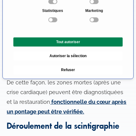
l
avec précision la fonction de chaque rein. Ceci
Statistiques
Marketing
e
sert, par exemple, à exclure une constriction
c
t
de l'artère rénale (sténose).
i
Tout autoriser
o
La scintigraphie est fréquemment utilisée dans
n
les examens cardiaques. La circulation
Autoriser la sélection
d
sanguine du tissu du muscle cardiaque peut
u
Refuser
c
être représentée au repos et en mouvement.
o
De cette façon, les zones mortes (après une
n
crise cardiaque) peuvent être diagnostiquées
s
e
et la restauration
fonctionnelle du cœur après
n
un pontage peut être vérifiée.
t
e
Déroulement de la scintigraphie
m